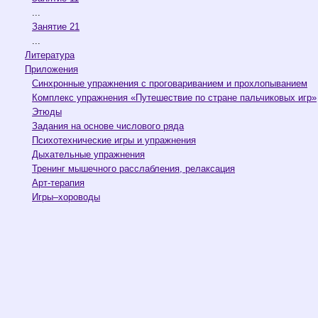
...
Занятие 21
...
Литература
Приложения
Синхронные упражнения с проговариванием и прохлопыванием
Комплекс упражнения «Путешествие по стране пальчиковых игр»
Этюды
Задания на основе числового ряда
Психотехнические игры и упражнения
Дыхательные упражнения
Тренинг мышечного расслабления, релаксация
Арт-терапия
Игры–хороводы