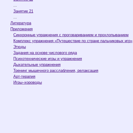
...
Занятие 21
...
Литература
Приложения
Синхронные упражнения с проговариванием и прохлопыванием
Комплекс упражнения «Путешествие по стране пальчиковых игр»
Этюды
Задания на основе числового ряда
Психотехнические игры и упражнения
Дыхательные упражнения
Тренинг мышечного расслабления, релаксация
Арт-терапия
Игры–хороводы