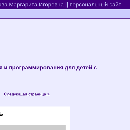
ва Маргарита Игоревна || персональный сайт
 и программирования для детей с
45
Следующая страница >