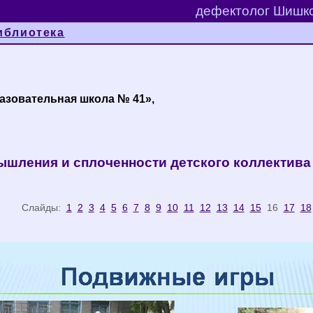
дефектолог Шишко
иблиотека
азовательная школа № 41»,
мышления и сплоченности детского коллектива
лайды:
1
2
3
4
5
6
7
8
9
10
11
12
13
14
15
16
17
18