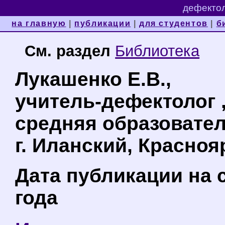
дефектол
на главную
|
публикации
|
для студентов
|
б
См. раздел
Библиотека
Лукашенко Е.В.,
учитель-дефектолог 
средняя образовател
г. Иланский, Красноя
Дата публикации на с
года