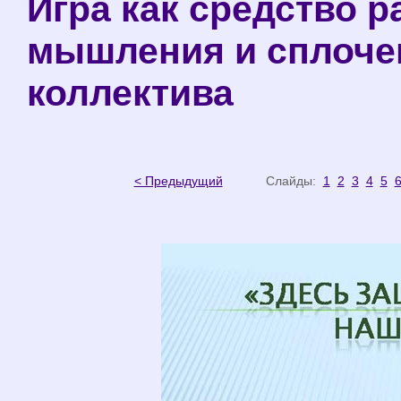
Игра как средство р
мышления и сплочен
коллектива
< Предыдущий
Слайды:
1
2
3
4
5