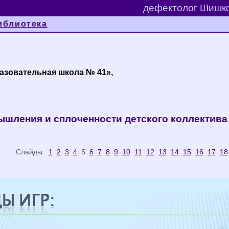
дефектолог Шишко
иблиотека
азовательная школа № 41»,
мышления и сплоченности детского коллектива
лайды:
1
2
3
4
5
6
7
8
9
10
11
12
13
14
15
16
17
18