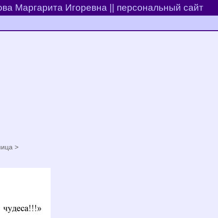
ва Маргарита Игоревна || персональный сайт
ца >