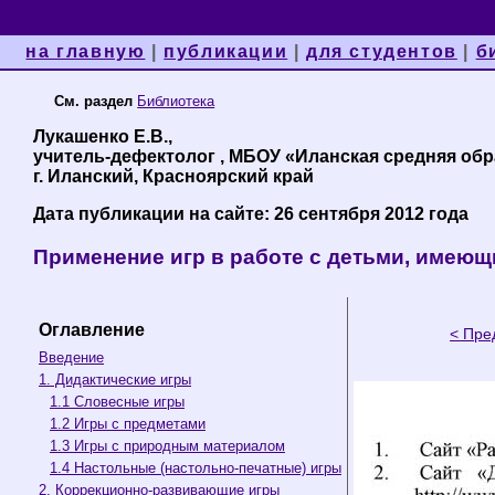
на главную
|
публикации
|
для студентов
|
б
См. раздел
Библиотека
Лукашенко Е.В.,
учитель-дефектолог , МБОУ «Иланская средняя обр
г. Иланский, Красноярский край
Дата публикации на сайте: 26 сентября 2012 года
Применение игр в работе с детьми, имею
Оглавление
< Пре
Введение
1. Дидактические игры
1.1 Словесные игры
1.2 Игры с предметами
1.3 Игры с природным материалом
1.4 Настольные (настольно-печатные) игры
2. Коррекционно-развивающие игры