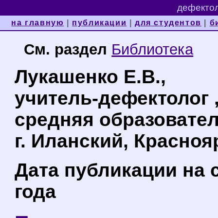
дефектол
на главную
|
публикации
|
для студентов
|
б
См. раздел
Библиотека
Лукашенко Е.В.,
учитель-дефектолог 
средняя образовател
г. Иланский, Красноя
Дата публикации на с
года