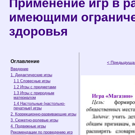
Применение игр в ра
имеющими ограниче
здоровья
Оглавление
< Предыдуща
Введение
1. Дидактические игры
1.1 Словесные игры
1.2 Игры с предметами
1.3 Игры с природным
материалом
1.4 Настольные (настольно-
печатные) игры
2. Коррекционно-развивающие игры
3. Сюжетно-ролевые игры
4. Подвижные игры
Рекомендации по проведению игр