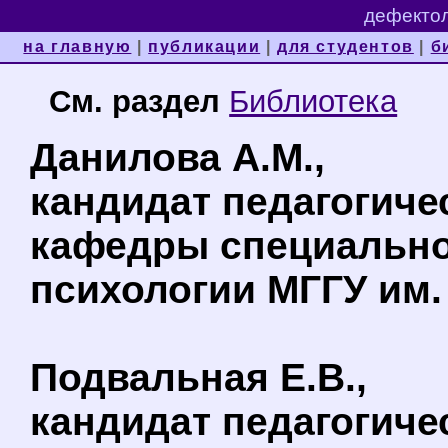
дефектол
на главную
|
публикации
|
для студентов
|
б
См. раздел
Библиотека
Данилова А.М.,
кандидат педагогиче
кафедры специально
психологии МГГУ им.
Подвальная Е.В.,
кандидат педагогиче