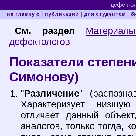
дефектол
на главную
|
публикации
|
для студентов
|
б
См. раздел
Материал
дефектологов
Показатели степени
Симонову)
"
Различение
" (распозна
Характеризует низшую
отличает данный объект
аналогов, только тогда, 