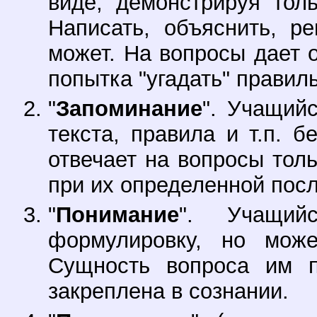
виде, демонстрируя тол
Написать, объяснить, р
может. На вопросы дает 
попытка "угадать" правиль
"
Запоминание
". Учащий
текста, правила и т.п. б
отвечает на вопросы толь
при их определенной пос
"
Понимание
". Учащий
формулировку, но може
Сущность вопроса им п
закреплена в сознании.