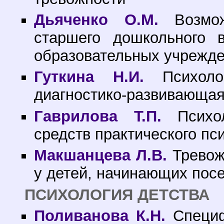
Дьяченко О.М.
Возмож
старшего дошкольного 
образовательных учрежд
Гуткина Н.И.
Психолог
диагностико-развивающа
Гаврилова Т.П.
Психол
средств практического пс
Макшанцева Л.В.
Тревож
у детей, начинающих пос
ПСИХОЛОГИЯ ДЕТСТВА
Поливанова К.Н.
Специф