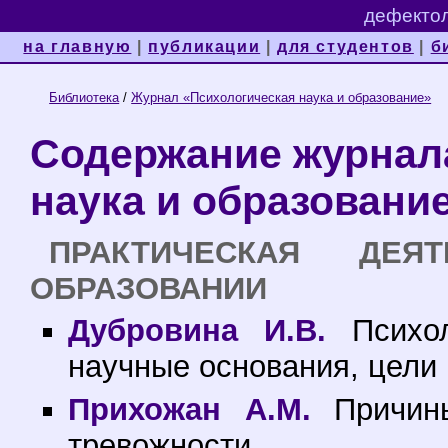
дефектол
на главную
|
публикации
|
для студентов
|
б
Библиотека
/
Журнал «Психологическая наука и образование»
Содержание журнал
наука и образование
ПРАКТИЧЕСКАЯ ДЕЯ
ОБРАЗОВАНИИ
Дубровина И.В.
Психол
научные основания, цели 
Прихожан А.М.
Причины
тревожности