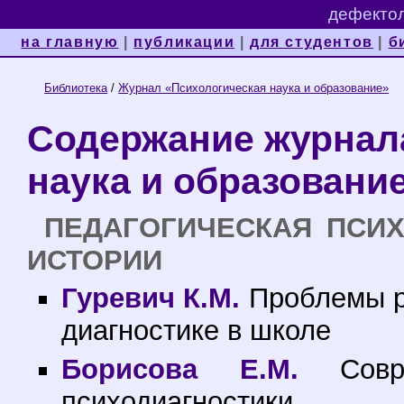
дефектол
на главную
|
публикации
|
для студентов
|
б
Библиотека
/
Журнал «Психологическая наука и образование»
Содержание журнал
наука и образование
ПЕДАГОГИЧЕСКАЯ ПСИХ
ИСТОРИИ
Гуревич К.М.
Проблемы ра
диагностике в школе
Борисова Е.М.
Совре
психодиагностики