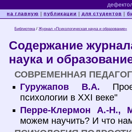
дефектол
на главную
|
публикации
|
для студентов
|
б
Библиотека
/
Журнал «Психологическая наука и образование»
Содержание журнал
наука и образование
СОВРЕМЕННАЯ ПЕДАГОГ
Гуружапов В.А.
Проек
психологии в XXI веке"
Перре-Клермон А.-Н., 
можем научить? И что нам