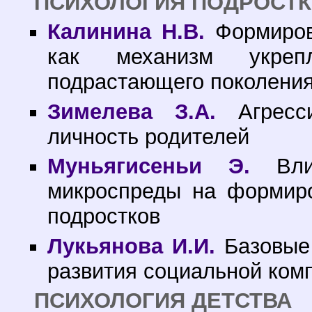
ПСИХОЛОГИЯ ПОДРОСТК
Калинина Н.В.
Формиров
как механизм укрепл
подрастающего поколени
Зимелева З.А.
Агресси
личность родителей
Муньягисеньи Э.
Влия
микроспреды на формиро
подростков
Лукьянова И.И.
Базовые 
развития социальной комп
ПСИХОЛОГИЯ ДЕТСТВА