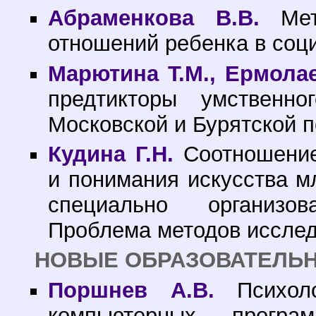
Абраменкова В.В.
Мето
отношений ребенка в соц
Марютина Т.М., Ермолае
предтикторы умственн
Московской и Бурятской 
Кудина Г.Н.
Соотношение 
и понимания искусства 
специально организов
Проблема методов иссле
НОВЫЕ ОБРАЗОВАТЕЛЬ
Поршнев А.В.
Психоло
компьютерных прогр