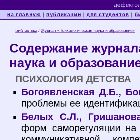
дефектол
на главную
|
публикации
|
для студентов
|
б
Библиотека
/
Журнал «Психологическая наука и образование»
Содержание журнал
наука и образование
ПСИХОЛОГИЯ ДЕТСТВА
Богоявленская Д.Б., Бо
проблемы ее идентифика
Белых С.Л., Гришанова
форм саморегуляции на
коммуникативной комп