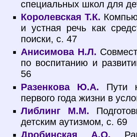
специальных школ для дет
Королевская Т.К.
Компьют
и устная речь как сред
поиски, с. 47
Анисимова Н.Л.
Совместн
по воспитанию и развити
56
Разенкова Ю.А.
Пути к
первого года жизни в усло
Либлинг М.М.
Подготов
детским аутизмом, с. 69
Дробинская А.О.
Ранн