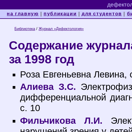
дефектол
на главную
|
публикации
|
для студентов
|
б
Библиотека
/
Журнал «Дефектология»
Содержание журнал
за 1998 год
Роза Евгеньевна Левина, с
Алиева З.С.
Электрофиз
дифференциальной диагн
с. 10
Фильчикова Л.И.
Элект
нарушений зрения у детей 