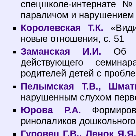
спецшколе-интернате №
параличом и нарушением п
Королевская Т.К.
«Види
новые отношения, с. 51
Заманская И.И.
Об оп
действующего семина
родителей детей с пробле
Пелымская Т.В., Шмат
нарушенным слухом первог
Юрова Р.А.
Формирова
ринолаликов дошкольного 
Гуровец Г.В., Ленок Я.Я