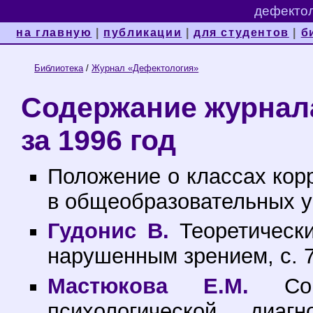
дефектол
на главную
|
публикации
|
для студентов
|
б
Библиотека
/
Журнал «Дефектология»
Содержание журнал
за 1996 год
Положение о классах кор
в общеобразовательных у
Гудонис В.
Теоретически
нарушенным зрением, с. 
Мастюкова Е.М.
Совр
психологической диа