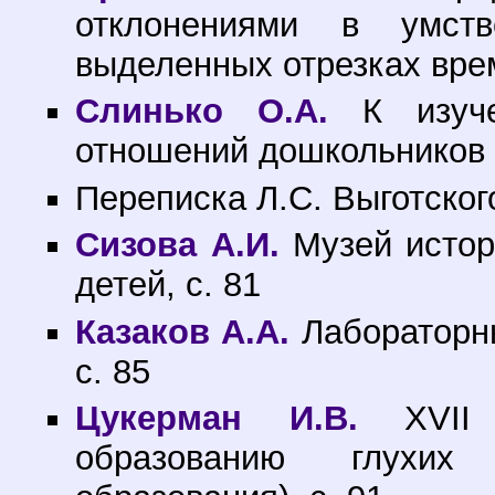
отклонениями в умст
выделенных отрезках врем
Слинько О.А.
К изуче
отношений дошкольников 
Переписка Л.С. Выготског
Сизова А.И.
Музей истор
детей, с. 81
Казаков А.А.
Лабораторны
с. 85
Цукерман И.В.
XVII 
образованию глухих 