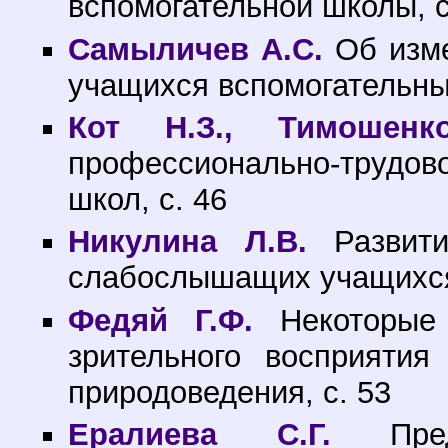
вспомогательной школы, с
Самыличев А.С.
Об изме
учащихся вспомогательных
Кот Н.З., Тимошенк
профессионально-трудо
школ, с. 46
Никулина Л.В.
Развити
слабослышащих учащихся 
Федяй Г.Ф.
Некоторые 
зрительного восприяти
природоведения, с. 53
Ералиева С.Г.
Предс