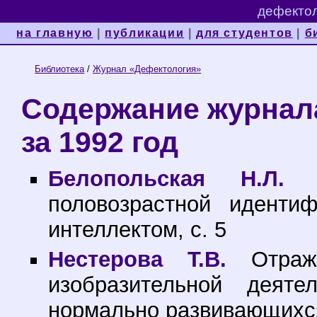
дефектол
на главную
|
публикации
|
для студентов
|
б
Библиотека
/
Журнал «Дефектология»
Содержание журнал
за 1992 год
Белопольская Н.Л.
Пс
половозрастной иденти
интеллектом, с. 5
Нестерова Т.В.
Отраже
изобразительной деяте
нормально развивающихся