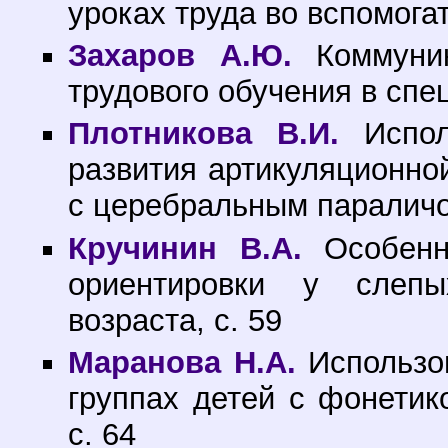
уроках труда во вспомога
Захаров А.Ю.
Коммуник
трудового обучения в спе
Плотникова В.И.
Испол
развития артикуляционно
с церебральным параличо
Кручинин В.А.
Особенно
ориентировки у слеп
возраста, с. 59
Маранова Н.А.
Использов
группах детей с фонетик
с. 64