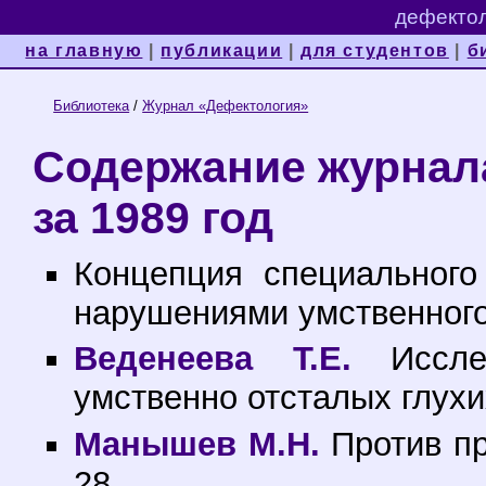
дефектол
на главную
|
публикации
|
для студентов
|
б
Библиотека
/
Журнал «Дефектология»
Содержание журнал
за 1989 год
Концепция специального
нарушениями умственного 
Веденеева Т.Е.
Исслед
умственно отсталых глухи
Манышев М.Н.
Против пр
28