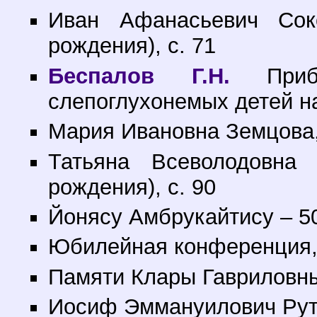
Иван Афанасьевич Сок
рождения), с. 71
Беспалов Г.Н.
Прибо
слепоглухонемых детей на
Мария Ивановна Земцова,
Татьяна Всеволодовна
рождения), с. 90
Йонясу Амбрукайтису – 50 
Юбилейная конференция, 
Памяти Клары Гавриловны
Иосиф Эммануилович Рутш