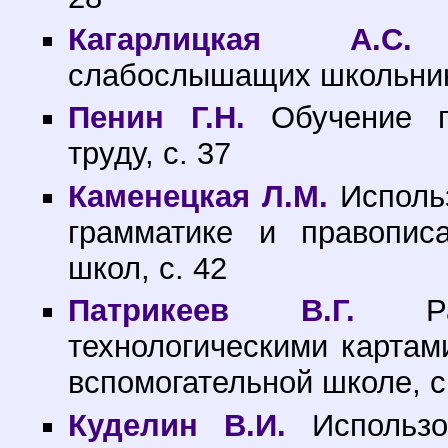
Кагарлицкая А.С.
М
слабослышащих школьнико
Пенин Г.Н.
Обучение гл
труду, с. 37
Каменецкая Л.М.
Использ
грамматике и правопис
школ, с. 42
Патрикеев В.Г.
Раб
технологическими картам
вспомогательной школе, с
Куделин В.И.
Использов