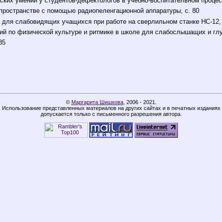
ких умений у студентов-дефектологов в учебно-воспитателвном процесс
пространстве с помощью радиопеленгационной аппаратуры, с. 80
для слабовидящих учащихся при работе на сверлильном станке НС-12, 
й по физической культуре и ритмике в школе для слабослышащих и глух
85
©
Маргарита Шишкова
,
2006 - 2021.
Использование представленных материалов на других сайтах и в печатных изданиях
допускается только с письменного разрешения автора.