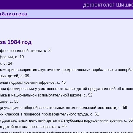
дефектолог Шишко
иблиотека
а 1984 год
фессиональной школы, с. 3
френии, с. 19
, с. 24
мметрия восприятия акустически предъявляемых вербальных и невербал
ых детей, с. 39
ний подростков-олигофренов, с. 45
при формировании у умственно отсталых детей представлений об отноше
ыка в национальной вспомогательной школе, с. 52
оле, с. 55
и учащимся общеобразовательных школ в сельской местности, с. 59
 классов в процессе производительного труда, с. 61
двигательных действий детьми с глубокими нарушениями зрения, с. 65
 детей дошкольного возраста, с. 69