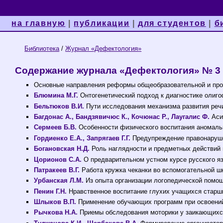
на главную
|
публикации
|
для студентов
|
б
Библиотека
/
Журнал «Дефектология»
Содержание журнала «Дефектология» № 3 з
Основные направления реформы общеобразовательной и про
Блюмина М.Г.
Онтогенетический подход к диагностике олиго
Бельтюков В.И.
Пути исследования механизма развития речи
Багдонас А., Бандзявичюс К., Кочюнас Р., Лаугалис Ф.
Аси
Сермеев Б.В.
Особенности физического воспитания аномальн
Гордиенко Е.А., Запрягаев Г.Г.
Предупреждение правонаруше
Богановская Н.Д.
Роль наглядности и предметных действий 
Цорионов С.А.
О предварительном устном курсе русского яз
Патракеев В.Г.
Работа кружка чеканки во вспомогательной шк
Урбанская Л.М.
Из опыта организации логопедической помощ
Пенин Г.Н.
Нравственное воспитание глухих учащихся старших
Шлыков В.П.
Применение обучающих программ при освоений 
Рычкова Н.А.
Приемы обследования моторики у заикающихся