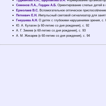
Туджанова К.И., Щербакова В.А.
Формирование организаторс
Семенов Л.А., Гордин А.Б.
Ориентирование слепых детей в 
Ермолаев В.С.
Вспомогательное оптическое приспособление 
Петкевич Е.Н.
Импульсный световой сигнализатор для заняти
Гнеушева А.Н.
О детях с глубокими нарушениями зрения, с. 
Ю. А. Кулагин (к 60-летию со дня рождения), с. 92
А. Г. Зикеев (к 60-летию со дня рождения), с. 93
А. М. Жихарев (к 60-летию со дня рождения), с. 94