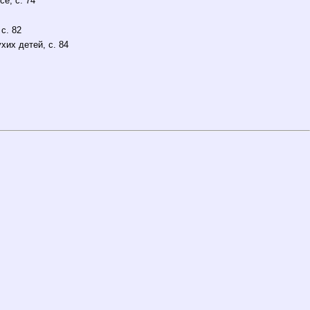
е, с. 74
с. 82
их детей, с. 84