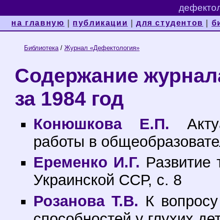
дефектол
на главную
|
публикации
|
для студентов
|
б
Библиотека
/
Журнал «Дефектология»
Содержание журнал
за 1984 год
Конюшкова Е.П.
Актуа
работы в общеобразовател
Еременко И.Г.
Развитие т
Украинской ССР, с. 8
Розанова Т.В.
К вопросу
способностей у глухих дет