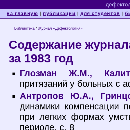
дефектол
на главную
|
публикации
|
для студентов
|
б
Библиотека
/
Журнал «Дефектология»
Содержание журнал
за 1983 год
Глозман Ж.М., Калит
притязаний у больных с а
Антропов Ю.А., Гринц
динамики компенсации п
при легких формах умст
периоде, с. 8