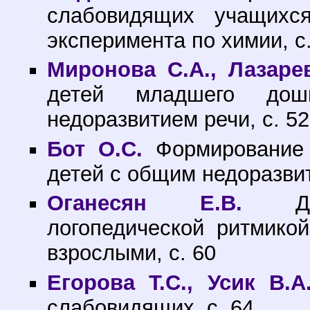
слабовидящих учащихся
эксперимента по химии, с
Миронова С.А., Лазарев
детей младшего дош
недоразвитием речи, с. 52
Бот О.С.
Формирование 
детей с общим недоразвит
Оганесян Е.В.
Дифф
логопедической ритмико
взрослыми, с. 60
Егорова Т.С., Усик В.А
слабовидящих, с. 64