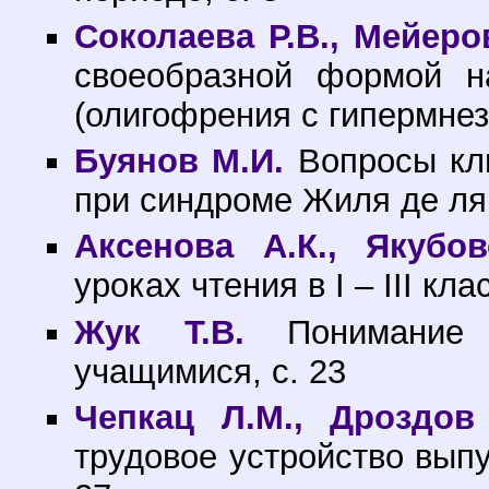
Соколаева Р.В., Мейеров
своеобразной формой н
(олигофрения с гипермнези
Буянов М.И.
Вопросы кли
при синдроме Жиля де ля 
Аксенова А.К., Якубов
уроках чтения в I – III к
Жук Т.В.
Понимание о
учащимися, с. 23
Чепкац Л.М., Дроздов
трудовое устройство выпу