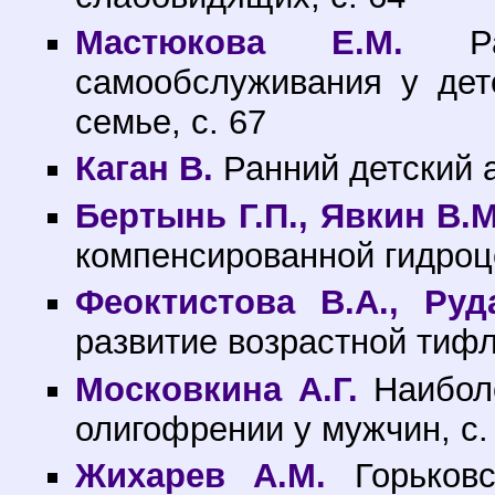
Мастюкова Е.М.
Раз
самообслуживания у де
семье, с. 67
Каган В.
Ранний детский а
Бертынь Г.П., Явкин В.М
компенсированной гидроц
Феоктистова В.А., Руд
развитие возрастной тифл
Московкина А.Г.
Наиболе
олигофрении у мужчин, с.
Жихарев А.М.
Горьковс