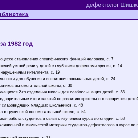
дефектолог Шишко
иблиотека
а 1982 год
роцессе становления специфических функций человека, с. 7
ений устной речи у детей с глубокими дефектами зрения, с. 14
нарушениями интеллекта, с. 19
ьности для обучения и воспитания аномальных детей, с. 24
кников вспомогательной школы, с. 30
учащихся 2-го отделения школы для слабослышащих детей, с. 33
едварительные итоги занятий по развитию зрительного восприятия детей
у слабовидящих младших школьников, с. 48
 в грузинской вспомогательной школе, с. 54
ая работа студентов в связи с изучением курса логопедии, с. 58
яционной и мимической моторики студентов-дефектологов в курсе по по