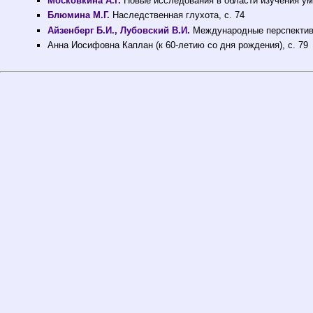
Московкина А.Г.
Новые исследования в области изучения умс
Блюмина М.Г.
Наследственная глухота, с. 74
Айзенберг Б.И., Лубовский В.И.
Международные перспективы
Анна Иосифовна Каплан (к 60-летию со дня рождения), с. 79