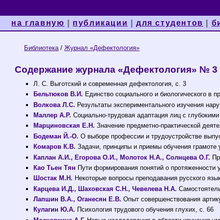
на главную
|
публикации
|
для студентов
|
б
Библиотека
/
Журнал «Дефектология»
Содержание журнала «Дефектология» № 3 з
Л. С. Выготский и современная дефектология, с. 3
Бельтюков В.И.
Единство социального и биологического в п
Волкова Л.С.
Результаты экспериментального изучения наруш
Маллер А.Р.
Социально-трудовая адаптация лиц с глубокими 
Марциновская Е.Н.
Значение предметно-практической деятел
Бодеман Й.-О.
О выборе профессии и трудоустройстве выпус
Комаров К.В.
Задачи, принципы и приемы обучения грамоте 
Каплан А.И., Егорова О.И., Молоток Н.А., Солнцева О.Г.
Пр
Као Тьен Тян
Пути формирования понятий о протяженности 
Шостак М.Н.
Некоторые вопросы преподавания русского языка
Карцева И.Д., Шаховская С.Н., Чевелева Н.А.
Самостоятельн
Лапшин В.А., Оганесян Е.В.
Опыт совершенствования артикул
Кулагин Ю.А.
Психология трудового обучения глухих, с. 66