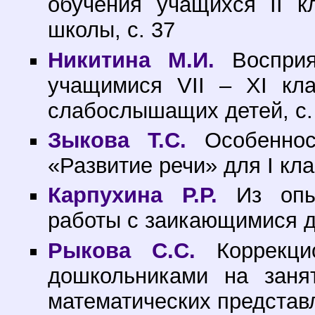
обучения учащихся II к
школы, с. 37
Никитина М.И.
Восприя
учащимися VII – XI кл
слабослышащих детей, с.
Зыкова Т.С.
Особеннос
«Развитие речи» для I кла
Карпухина Р.Р.
Из опыт
работы с заикающимися де
Рыкова С.С.
Коррекци
дошкольниками на заня
математических представл