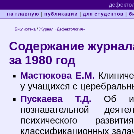
дефектол
на главную
|
публикации
|
для студентов
|
б
Библиотека
/
Журнал «Дефектология»
Содержание журнал
за 1980 год
Мастюкова Е.М.
Клиниче
у учащихся с церебральн
Пускаева Т.Д.
Об изу
познавательной деят
психического разви
классификационных задач)