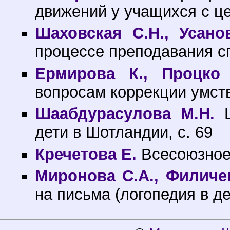
движений у учащихся с ц
Шаховская С.Н., Усано
процессе преподавания с
Ермирова К., Процко 
вопросам коррекции умств
Шаабдурасулова М.Н.
Ш
дети в Шотландии, с. 69
Кречетова Е.
Всесоюзное 
Миронова С.А., Филичев
на письма (логопедия в де