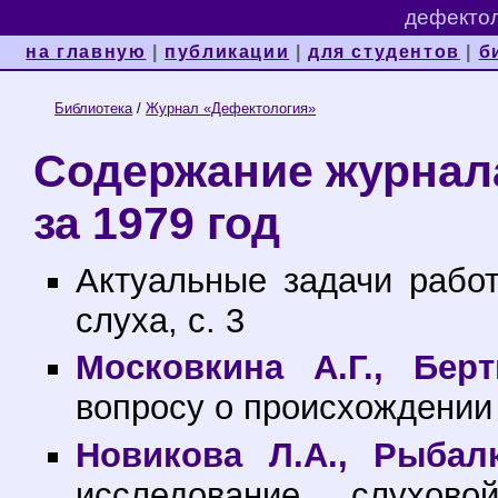
дефектол
на главную
|
публикации
|
для студентов
|
б
Библиотека
/
Журнал «Дефектология»
Содержание журнал
за 1979 год
Актуальные задачи рабо
слуха, с. 3
Московкина А.Г., Бер
вопросу о происхождении 
Новикова Л.А., Рыбал
исследование слухово