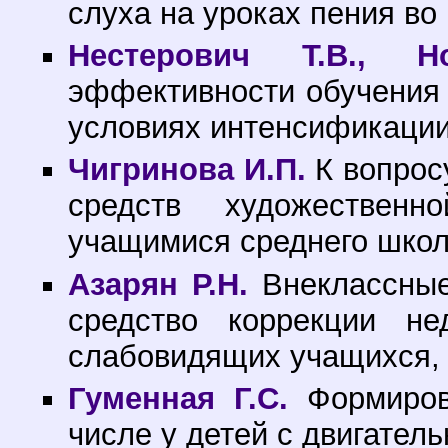
слуха на уроках пения во
Нестерович Т.В., Н
эффективности обучения 
условиях интенсификации 
Чигринова И.П.
К вопрос
средств художественн
учащимися среднего школь
Азарян Р.Н.
Внеклассные
средство коррекции не
слабовидящих учащихся, 
Гуменная Г.С.
Формиров
числе у детей с двигател