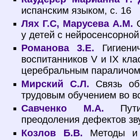
испанским языком, с. 16
Лях Г.С, Марусева А.М.
О
у детей с нейросенсорной 
Романова 3.Е.
Гигиенич
воспитанников V и IX кла
церебральным параличом,
Мирский С.Л.
Связь общ
трудовым обучением во вс
Савченко М.А.
Пути 
преодоления дефектов зв
Козлов Б.В.
Методы и 