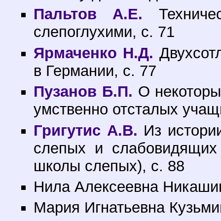
Пальтов А.Е.
Техничес
слепоглухими, с. 71
Ярмаченко Н.Д.
Двухсотл
в Германии, с. 77
Пузанов Б.П.
О некоторы
умственно отсталых учащи
Григутис А.В.
Из истории
слепых и слабовидящих 
школы слепых), с. 88
Нила Алексеевна Никашин
Мария Игнатьевна Кузьмиц