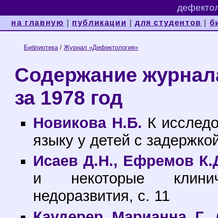
дефектол
на главную
|
публикации
|
для студентов
|
б
Библиотека
/
Журнал «Дефектология»
Содержание журнал
за 1978 год
Новикова Н.Б.
К исследо
языку у детей с задержкой
Исаев Д.Н., Ефремов К.
и некоторые клинич
недоразвития, с. 11
Каудерер Марианна Г. 