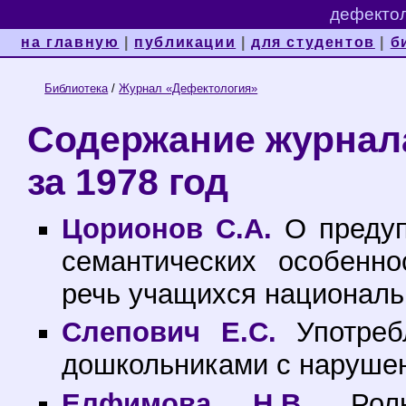
дефектол
на главную
|
публикации
|
для студентов
|
б
Библиотека
/
Журнал «Дефектология»
Содержание журнал
за 1978 год
Цорионов С.А.
О предуп
семантических особенн
речь учащихся националь
Слепович Е.С.
Употреб
дошкольниками с нарушени
Елфимова Н.В.
Роль