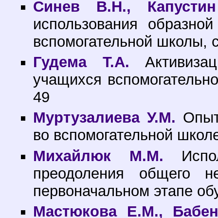
Синев В.Н., Капустин
использования образной
вспомогательной школы, с
Гудема Т.А.
Активизац
учащихся вспомогательно
49
Муртузалиева У.М.
Опыт 
во вспомогательной школе
Михайлюк М.М.
Испол
преодоления общего н
первоначальном этапе обу
Мастюкова Е.М., Бабен