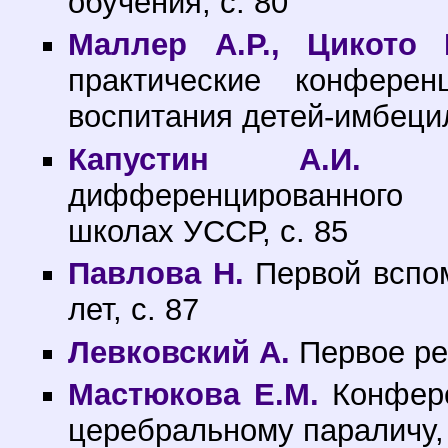
обучения, с. 80
Маллер А.Р., Цикото Г
практические конфере
воспитания детей-имбецил
Капустин А.И.
К д
дифференцированного 
школах УССР, с. 85
Павлова Н.
Первой вспом
лет, с. 87
Левковский А.
Первое ре
Мастюкова Е.М.
Конфере
церебральному параличу, 