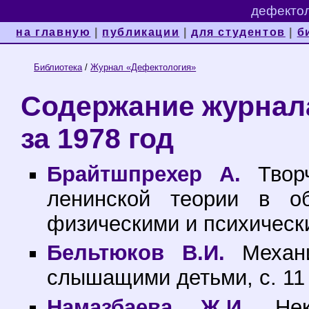
дефектол
на главную
|
публикации
|
для студентов
|
б
Библиотека
/
Журнал «Дефектология»
Содержание журнал
за 1978 год
Брайтшпрехер А.
Творч
ленинской теории в о
физическими и психически
Бельтюков В.И.
Механи
слышащими детьми, с. 11
Намазбаева Ж.И.
Неко