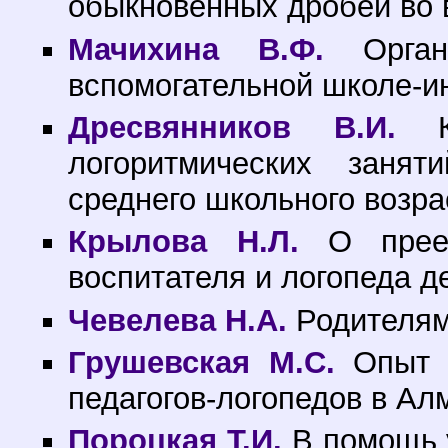
обыкновенных дробей во в
Мачихина В.Ф.
Органи
вспомогательной школе-ин
Дресвянников В.И.
К 
логоритмических заня
среднего школьного возрас
Крылова Н.Л.
О преем
воспитателя и логопеда де
Чевелева Н.А.
Родителям 
Грушевская М.С.
Опыт о
педагогов-логопедов в Алм
Пороцкая Т.И.
В помощь 