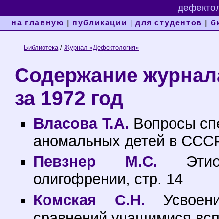
дефектол
на главную
|
публикации
|
для студентов
|
б
Библиотека
/
Журнал «Дефектология»
Содержание журнал
за 1972 год
Власова Т.А.
Вопросы спе
аномальных детей в СССР,
Певзнер М.С.
Этиоп
олигофрении, стр. 14
Комская С.Н.
Усвоени
сравнений учащимися всп