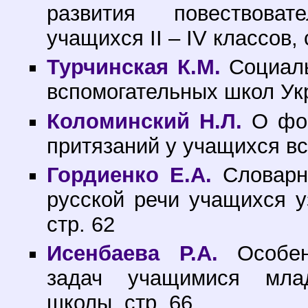
развития повествова
учащихся II – IV классов, 
Турчинская К.М.
Социаль
вспомогательных школ Укр
Коломинский Н.Л.
О фор
притязаний у учащихся вс
Гордиенко Е.А.
Словарна
русской речи учащихся у
стр. 62
Исенбаева Р.А.
Особенн
задач учащимися млад
школы, стр. 66