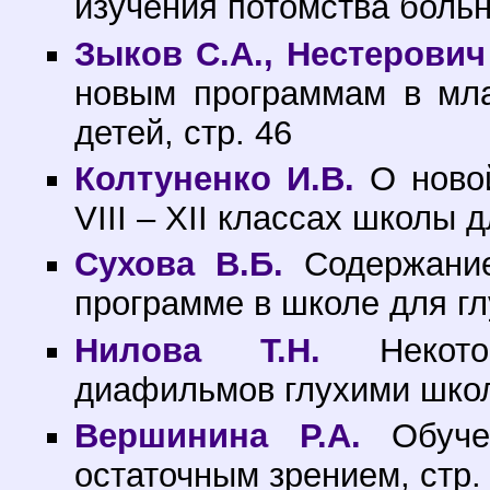
изучения потомства больн
Зыков С.А., Нестерович 
новым программам в мл
детей, стр. 46
Колтуненко И.В.
О новой
VIII – XII классах школы д
Сухова В.Б.
Содержание
программе в школе для глу
Нилова Т.Н.
Некотор
диафильмов глухими школ
Вершинина Р.А.
Обучен
остаточным зрением, стр.