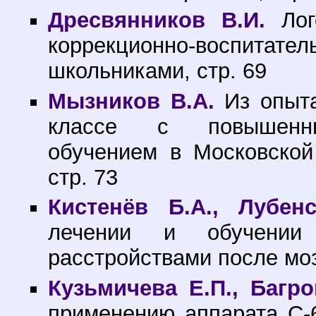
Дресвянников В.И.
Лог
коррекционно-воспитат
школьниками, стр. 69
Мызников В.А.
Из опыта
классе с повышенны
обучением в Московско
стр. 73
Кистенёв Б.А., Лубенс
лечении и обучении
расстройствами после мозг
Кузьмичева Е.П., Багро
применению аппарата С-