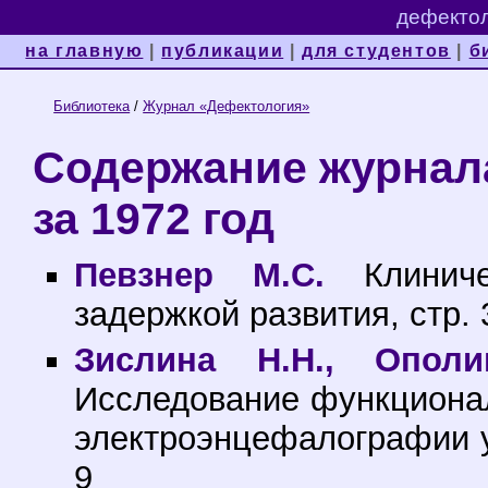
дефектол
на главную
|
публикации
|
для студентов
|
б
Библиотека
/
Журнал «Дефектология»
Содержание журнал
за 1972 год
Певзнер М.С.
Клиниче
задержкой развития, стр. 
Зислина Н.Н., Ополи
Исследование функционал
электроэнцефалографии у 
9