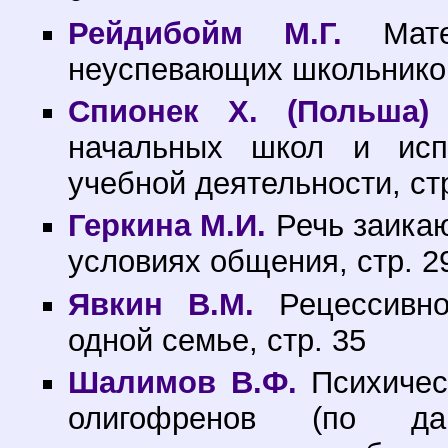
Рейдибойм М.Г.
Матер
неуспевающих школьников
Спионек X. (Польша)
начальных школ и исп
учебной деятельности, ст
Геркина М.И.
Речь заика
условиях общения, стр. 2
Явкин В.М.
Рецессивно
одной семье, стр. 35
Шалимов В.Ф.
Психическ
олигофренов (по данн