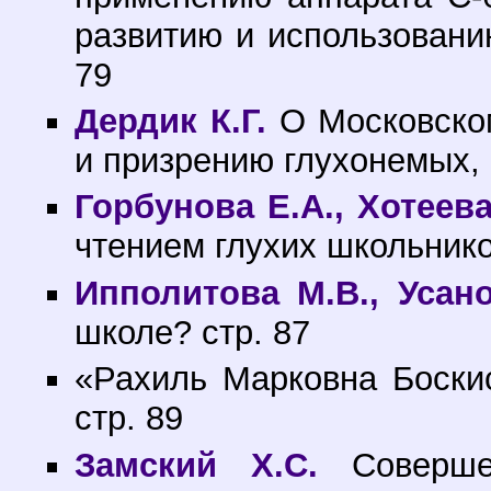
развитию и использованию
79
Дердик К.Г.
О Московском
и призрению глухонемых, 
Горбунова Е.А., Хотеева
чтением глухих школьнико
Ипполитова М.В., Усано
школе? стр. 87
«Рахиль Марковна Боскис
стр. 89
Замский X.С.
Совершен