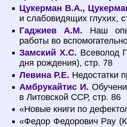
Цукерман В.А., Цукерма
и слабовидящих глухих, с
Гаджиев А.М.
Наш опыт
работы во вспомогательно
Замский X.С.
Всеволод П
дня рождения), стр. 78
Левина Р.Е.
Недостатки п
Амбрукайтис И.
Обучение
в Литовской ССР, стр. 86
«Новые книги по дефектол
«Федор Федорович Рау (К 