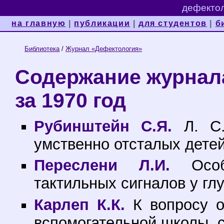
дефектол
на главную
|
публикации
|
для студентов
|
б
Библиотека
/
Журнал «Дефектология»
Содержание журнал
за 1970 год
Рубинштейн С.Я.
Л. С.
умственно отсталых детей,
Переслени Л.И.
Особе
тактильных сигналов у глу
Карлеп К.К.
К вопросу о
вспомогательной школы, с