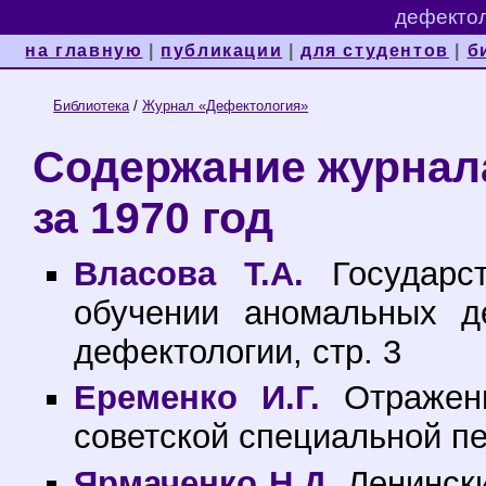
дефектол
на главную
|
публикации
|
для студентов
|
б
Библиотека
/
Журнал «Дефектология»
Содержание журнал
за 1970 год
Власова Т.А.
Государст
обучении аномальных д
дефектологии, стр. 3
Еременко И.Г.
Отражени
советской специальной пед
Ярмаченко Н.Д.
Ленински