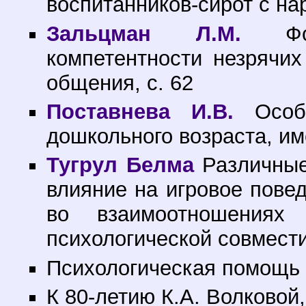
воспитанников-сирот с на
Зальцман Л.М.
Форм
компетентности незрячих
общения, с. 62
Поставнева И.В.
Особе
дошкольного возраста, и
Тугрул Белма
Различные
влияние на игровое пове
во взаимоотношениях
психологической совмести
Психологическая помощь 
К 80-летию К.А. Волковой,