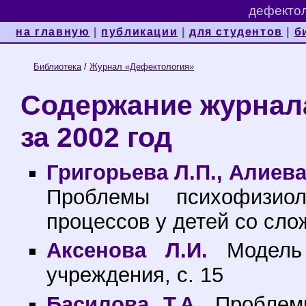
дефектол
на главную
|
публикации
|
для студентов
|
б
Библиотека
/
Журнал «Дефектология»
Содержание журнал
за 2002 год
Григорьева Л.П., Алиева
Проблемы психофизиол
процессов у детей со сло
Аксенова Л.И.
Модель к
учреждения, с. 15
Басилова Т.А.
Проблемы