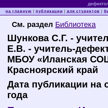
дефектол
на главную
|
публикации
|
для студентов
|
б
См. раздел
Библиотека
Шункова С.Г. - учите
Е.В. - учитель-дефек
МБОУ «Иланская СОШ 
Красноярский край
Дата публикации на с
года